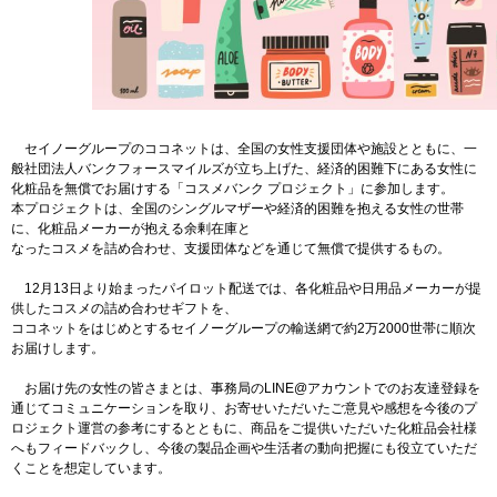
セイノーグループのココネットは、全国の女性支援団体や施設とともに、一
般社団法人バンクフォースマイルズが立ち上げた、経済的困難下にある女性に
化粧品を無償でお届けする「コスメバンク プロジェクト」に参加します。
本プロジェクトは、全国のシングルマザーや経済的困難を抱える女性の世帯
に、化粧品メーカーが抱える余剰在庫と
なったコスメを詰め合わせ、支援団体などを通じて無償で提供するもの。
12月13日より始まったパイロット配送では、各化粧品や日用品メーカーが提
供したコスメの詰め合わせギフトを、
ココネットをはじめとするセイノーグループの輸送網で約2万2000世帯に順次
お届けします。
お届け先の女性の皆さまとは、事務局のLINE@アカウントでのお友達登録を
通じてコミュニケーションを取り、お寄せいただいたご意見や感想を今後のプ
ロジェクト運営の参考にするとともに、商品をご提供いただいた化粧品会社様
へもフィードバックし、今後の製品企画や生活者の動向把握にも役立ていただ
くことを想定しています。