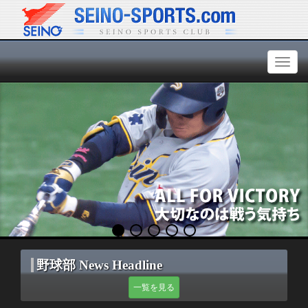
Toggl
naviga
野球部 News Headline
一覧を見る