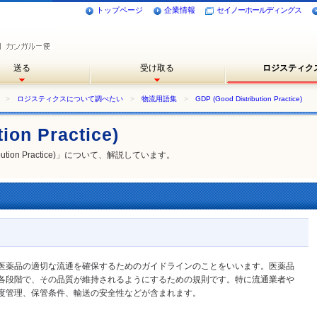
トップページ
企業情報
セイノーホールディングス
送る
受け取る
ロジスティク
>
ロジスティクスについて調べたい
>
物流用語集
>
GDP (Good Distribution Practice)
ion Practice)
ution Practice)」について、解説しています。
actice）とは、医薬品の適切な流通を確保するためのガイドラインのことをいいます。医薬品
各段階で、その品質が維持されるようにするための規則です。特に流通業者や
度管理、保管条件、輸送の安全性などが含まれます。