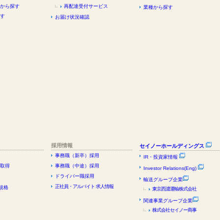
から探す
再配達受付サービス
業種から探す
す
お届け状況確認
採用情報
セイノーホールディングス
事務職（新卒）採用
IR・投資家情報
証取得
事務職（中途）採用
Investor Relations(Eng)
ドライバー職採用
輸送グループ企業
正社員・アルバイト 求人情報
規格
東京西濃運輸株式会社
関連事業グループ企業
株式会社セイノー商事