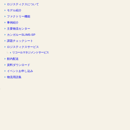
ロジスティクスについて
モデル紹介
ファクトリー機能
事例紹介
主要物流センター
カンガルーSLIMS-SP
課題チェックシート
ロジスティクスサービス
リコールマネジメントサービス
館内配送
資料ダウンロード
イベントお申し込み
物流用語集