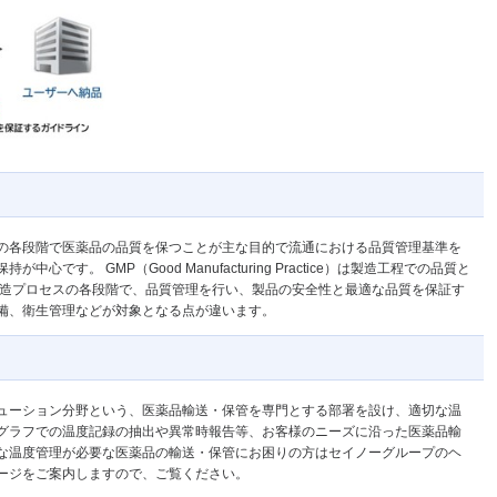
actice）は流通の各段階で医薬品の品質を保つことが主な目的で流通における品質管理基準を
です。 GMP（Good Manufacturing Practice）は製造工程での品質と
製造プロセスの各段階で、品質管理を行い、製品の安全性と最適な品質を保証す
備、衛生管理などが対象となる点が違います。
ューション分野という、医薬品輸送・保管を専門とする部署を設け、適切な温
グラフでの温度記録の抽出や異常時報告等、お客様のニーズに沿った医薬品輸
な温度管理が必要な医薬品の輸送・保管にお困りの方はセイノーグループのヘ
ージをご案内しますので、ご覧ください。