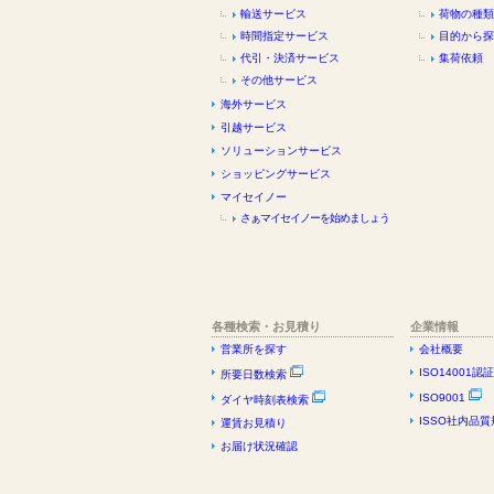
輸送サービス
荷物の種類
時間指定サービス
目的から探
代引・決済サービス
集荷依頼
その他サービス
海外サービス
引越サービス
ソリューションサービス
ショッピングサービス
マイセイノー
さぁマイセイノーを始めましょう
各種検索・お見積り
企業情報
営業所を探す
会社概要
ISO14001認
所要日数検索
ISO9001
ダイヤ時刻表検索
ISSO社内品質
運賃お見積り
お届け状況確認