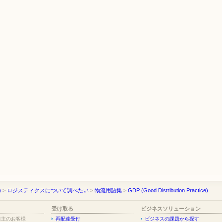
)
>
ロジスティクスについて調べたい
>
物流用語集
>
GDP (Good Distribution Practice)
受け取る
ビジネスソリューション
業主のお客様
再配達受付
ビジネスの課題から探す