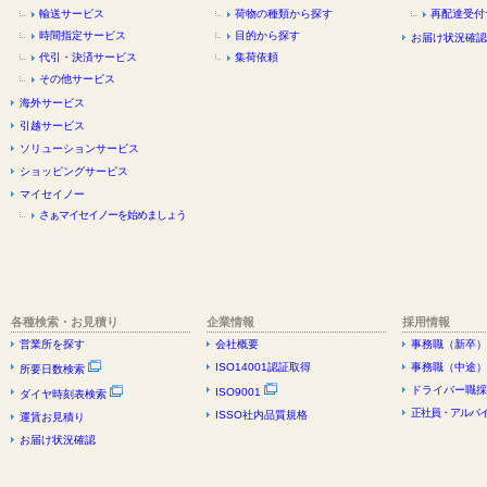
輸送サービス
荷物の種類から探す
再配達受付
時間指定サービス
目的から探す
お届け状況確認
代引・決済サービス
集荷依頼
その他サービス
海外サービス
引越サービス
ソリューションサービス
ショッピングサービス
マイセイノー
さぁマイセイノーを始めましょう
各種検索・お見積り
企業情報
採用情報
営業所を探す
会社概要
事務職（新卒）
ISO14001認証取得
事務職（中途）
所要日数検索
ドライバー職採
ISO9001
ダイヤ時刻表検索
正社員・アルバイ
ISSO社内品質規格
運賃お見積り
お届け状況確認