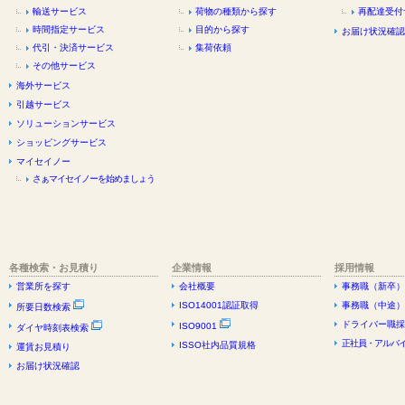
輸送サービス
荷物の種類から探す
再配達受付
時間指定サービス
目的から探す
お届け状況確認
代引・決済サービス
集荷依頼
その他サービス
海外サービス
引越サービス
ソリューションサービス
ショッピングサービス
マイセイノー
さぁマイセイノーを始めましょう
各種検索・お見積り
企業情報
採用情報
営業所を探す
会社概要
事務職（新卒）
ISO14001認証取得
事務職（中途）
所要日数検索
ドライバー職採
ISO9001
ダイヤ時刻表検索
正社員・アルバイ
ISSO社内品質規格
運賃お見積り
お届け状況確認