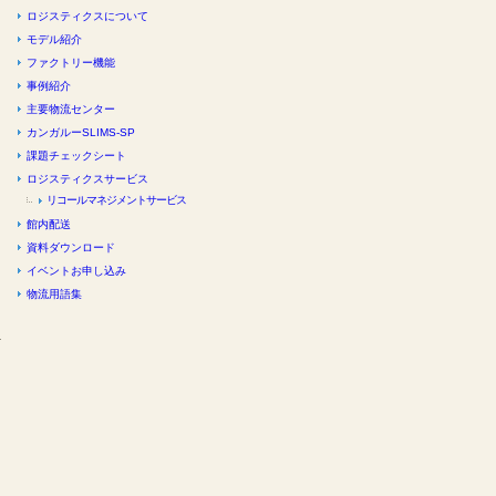
ロジスティクスについて
モデル紹介
ファクトリー機能
事例紹介
主要物流センター
カンガルーSLIMS-SP
課題チェックシート
ロジスティクスサービス
リコールマネジメントサービス
館内配送
資料ダウンロード
イベントお申し込み
物流用語集