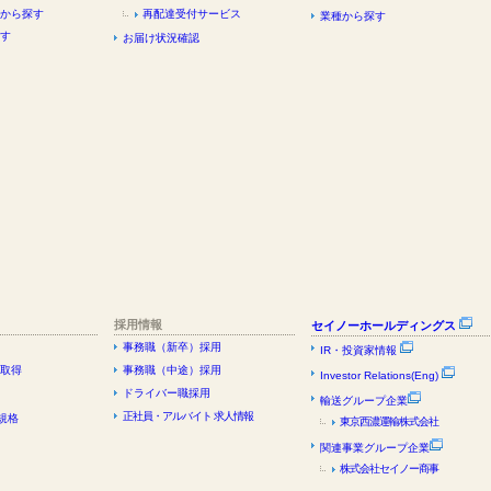
から探す
再配達受付サービス
業種から探す
す
お届け状況確認
採用情報
セイノーホールディングス
事務職（新卒）採用
IR・投資家情報
証取得
事務職（中途）採用
Investor Relations(Eng)
ドライバー職採用
輸送グループ企業
正社員・アルバイト 求人情報
規格
東京西濃運輸株式会社
関連事業グループ企業
株式会社セイノー商事