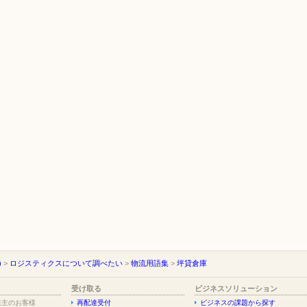
)
>
ロジスティクスについて調べたい
>
物流用語集
>
坪貸倉庫
受け取る
ビジネスソリューション
業主のお客様
再配達受付
ビジネスの課題から探す