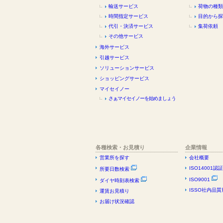
輸送サービス
荷物の種類
時間指定サービス
目的から探
代引・決済サービス
集荷依頼
その他サービス
海外サービス
引越サービス
ソリューションサービス
ショッピングサービス
マイセイノー
さぁマイセイノーを始めましょう
各種検索・お見積り
企業情報
営業所を探す
会社概要
ISO14001認
所要日数検索
ISO9001
ダイヤ時刻表検索
ISSO社内品質
運賃お見積り
お届け状況確認