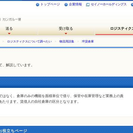
トップページ
企業情報
セイノーホールディングス
送る
受け取る
ロジスティク
>
ロジスティクスについて調べたい
>
物流用語集
>
坪貸倉庫
て、解説しています。
ではなく、倉庫のみの機能を面積単位で借り、保管や在庫管理など業務上の責
あたります。賃借人の自社倉庫の区分となります。
お役立ちページ