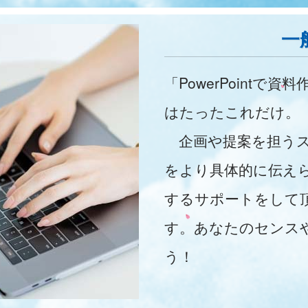
一
「PowerPointで
はたったこれだけ。
企画や提案を担うス
をより具体的に伝え
するサポートをして
す。あなたのセンス
う！