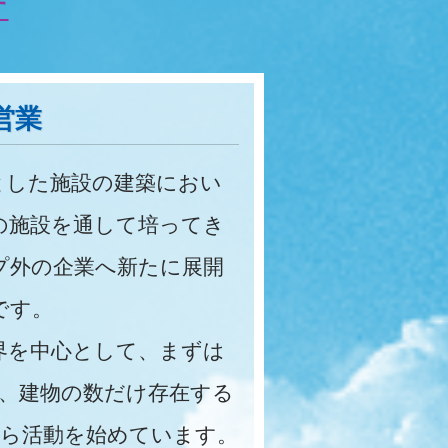
す
営業
した施設の建築におい
の施設を通して培ってき
プ外の企業へ新たに展開
です。
界を中心として、まずは
”、建物の数だけ存在する
から活動を始めています。