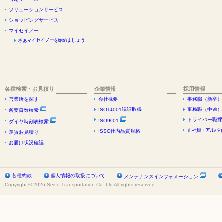
ソリューションサービス
ショッピングサービス
マイセイノー
さぁマイセイノーを始めましょう
各種検索・お見積り
企業情報
採用情報
営業所を探す
会社概要
事務職（新卒）
ISO14001認証取得
事務職（中途）
所要日数検索
ドライバー職採
ISO9001
ダイヤ時刻表検索
正社員・アルバイ
ISSO社内品質規格
運賃お見積り
お届け状況確認
各種約款
個人情報の取扱について
メンテナンスインフォメーション
Copyright © 2026 Seino Transportation Co.,Ltd All rights reserved.