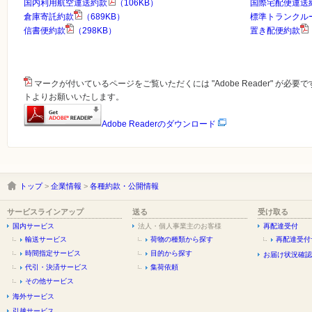
国内利用航空運送約款
（106KB）
国際宅配便運送
倉庫寄託約款
（689KB）
標準トランクル
信書便約款
（298KB）
置き配便約款
マークが付いているページをご覧いただくには "Adobe Reader" が必
トよりお願いいたします。
Adobe Readerのダウンロード
トップ
>
企業情報
>
各種約款・公開情報
サービスラインアップ
送る
受け取る
国内サービス
法人・個人事業主のお客様
再配達受付
輸送サービス
荷物の種類から探す
再配達受付
時間指定サービス
目的から探す
お届け状況確認
代引・決済サービス
集荷依頼
その他サービス
海外サービス
引越サービス