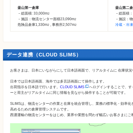
釜山第一倉庫
釜山第二倉
－総面積: 33,000m
－総面積：3
2
－施設：物流センター面積23,090m
－施設：物
2
危険品倉庫1,330m
, 事務所2,507m
冷蔵・冷凍倉
2
2
データ連携（CLOUD SLIMS）
お客さまは、日本にいながらにして日本語画面で、リアルタイムに 在庫状
日本では日本語画面、海外では多言語画面にて操作します。
出荷指示を日本語で行います。
CLOUD SLIMS
へログインすることで、す
ーと荷主がリアルタイムに同じ情報を見ながら操作することが可能です。
SLIMSは、物流センターの作業と在庫を統合管理し、業務の標準化・効率
高めるための倉庫管理システムです。
西濃運輸の物流センターをはじめ、業界や業態を問わず幅広いお客さまにご