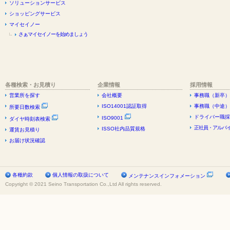
ソリューションサービス
ショッピングサービス
マイセイノー
さぁマイセイノーを始めましょう
各種検索・お見積り
企業情報
採用情報
営業所を探す
会社概要
事務職（新卒）
ISO14001認証取得
事務職（中途）
所要日数検索
ドライバー職採
ISO9001
ダイヤ時刻表検索
正社員・アルバイ
ISSO社内品質規格
運賃お見積り
お届け状況確認
各種約款
個人情報の取扱について
メンテナンスインフォメーション
Copyright © 2021 Seino Transportation Co.,Ltd All rights reserved.