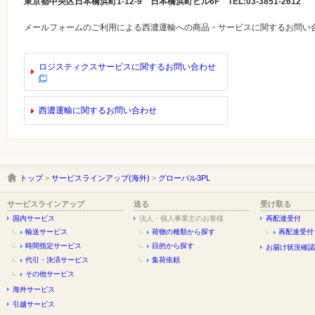
東京都中央区日本橋浜町1-12-9 日本橋浜町ビル6F TEL:03-3851-2612
メールフォームのご利用による西濃運輸への商品・サービスに関するお問い
ロジスティクスサービスに関するお問い合わせ
西濃運輸に関するお問い合わせ
トップ
>
サービスラインアップ(海外)
>
グローバル3PL
サービスラインアップ
送る
受け取る
国内サービス
法人・個人事業主のお客様
再配達受付
輸送サービス
荷物の種類から探す
再配達受付
時間指定サービス
目的から探す
お届け状況確認
代引・決済サービス
集荷依頼
その他サービス
海外サービス
引越サービス