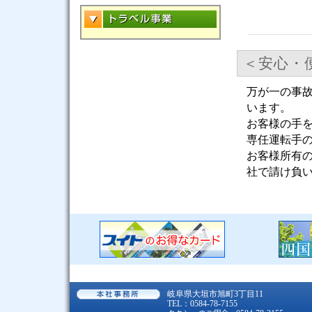
＜安心・
万が一の事
います。
お客様の手
専任運転手
お客様所有
社で請け負
岐阜県大垣市旭町3丁目11
TEL：0584-78-7155