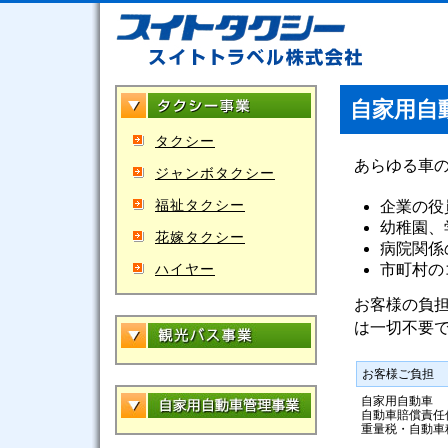
自家用自
タクシー
あらゆる車
ジャンボタクシー
福祉タクシー
企業の役
幼稚園、
花嫁タクシー
病院関係
市町村の
ハイヤー
お客様の負
は一切不要
お客様ご負担
自家用自動車
自動車賠償責任
重量税・自動車