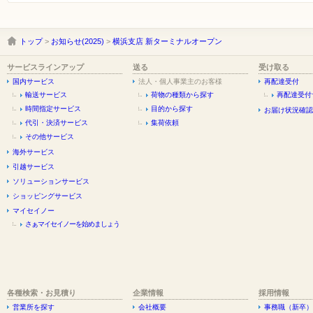
トップ
>
お知らせ(2025)
>
横浜支店 新ターミナルオープン
サービスラインアップ
送る
受け取る
国内サービス
法人・個人事業主のお客様
再配達受付
輸送サービス
荷物の種類から探す
再配達受付
時間指定サービス
目的から探す
お届け状況確認
代引・決済サービス
集荷依頼
その他サービス
海外サービス
引越サービス
ソリューションサービス
ショッピングサービス
マイセイノー
さぁマイセイノーを始めましょう
各種検索・お見積り
企業情報
採用情報
営業所を探す
会社概要
事務職（新卒）