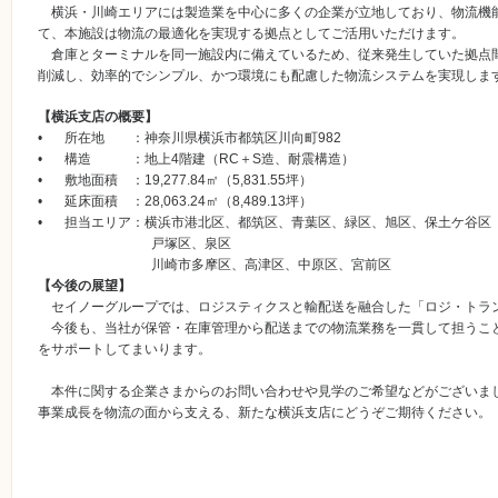
横浜・川崎エリアには製造業を中心に多くの企業が立地しており、物流機
て、本施設は物流の最適化を実現する拠点としてご活用いただけます。
倉庫とターミナルを同一施設内に備えているため、従来発生していた拠点
削減し、効率的でシンプル、かつ環境にも配慮した物流システムを実現しま
【横浜支店の概要】
•
所在地 ：神奈川県横浜市都筑区川向町982
•
構造 ：地上4階建（RC＋S造、耐震構造）
•
敷地面積 ：19,277.84㎡（5,831.55坪）
•
延床面積 ：28,063.24㎡（8,489.13坪）
•
担当エリア：横浜市港北区、都筑区、青葉区、緑区、旭区、保土ケ谷区
戸塚区、泉区
川崎市多摩区、高津区、中原区、宮前区
【今後の展望】
セイノーグループでは、ロジスティクスと輸配送を融合した「ロジ・トラ
今後も、当社が保管・在庫管理から配送までの物流業務を一貫して担うこ
をサポートしてまいります。
本件に関する企業さまからのお問い合わせや見学のご希望などがございま
事業成長を物流の面から支える、新たな横浜支店にどうぞご期待ください。