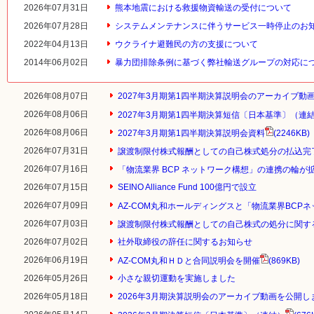
2026年07月31日
熊本地震における救援物資輸送の受付について
2026年07月28日
システムメンテナンスに伴うサービス一時停止のお
2022年04月13日
ウクライナ避難民の方の支援について
2014年06月02日
暴力団排除条例に基づく弊社輸送グループの対応に
2026年08月07日
2027年3月期第1四半期決算説明会のアーカイブ動
2026年08月06日
2027年3月期第1四半期決算短信〔日本基準〕（連
2026年08月06日
2027年3月期第1四半期決算説明会資料
(2246KB)
2026年07月31日
譲渡制限付株式報酬としての自己株式処分の払込完
2026年07月16日
「物流業界 BCP ネットワーク構想」の連携の輪が
2026年07月15日
SEINO Alliance Fund 100億円で設立
2026年07月09日
AZ-COM丸和ホールディングスと「物流業界BCP
2026年07月03日
譲渡制限付株式報酬としての自己株式の処分に関す
2026年07月02日
社外取締役の辞任に関するお知らせ
2026年06月19日
AZ-COM丸和ＨＤと合同説明会を開催
(869KB)
2026年05月26日
小さな親切運動を実施しました
2026年05月18日
2026年3月期決算説明会のアーカイブ動画を公開し