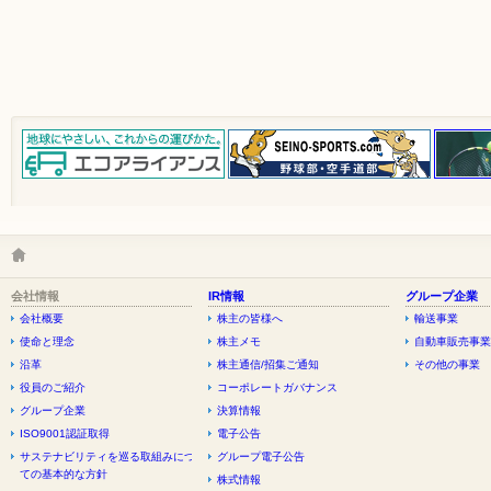
会社情報
IR情報
グループ企業
会社概要
株主の皆様へ
輸送事業
使命と理念
株主メモ
自動車販売事業
沿革
株主通信/招集ご通知
その他の事業
役員のご紹介
コーポレートガバナンス
グループ企業
決算情報
ISO9001認証取得
電子公告
サステナビリティを巡る取組みについ
グループ電子公告
ての基本的な方針
株式情報