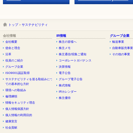
トップ
>
サステナビリティ
会社情報
IR情報
グループ企業
会社概要
株主の皆様へ
輸送事業
使命と理念
株主メモ
自動車販売事業
沿革
株主通信/招集ご通知
その他の事業
役員のご紹介
コーポレートガバナンス
グループ企業
決算情報
ISO9001認証取得
電子公告
サステナビリティを巡る取組みについ
グループ電子公告
ての基本的な方針
株式情報
環境への取組み
IRカレンダー
倫理綱領
株主優待
情報セキュリティ理念
個人情報保護方針
個人情報の利用目的
健康宣言
社会貢献