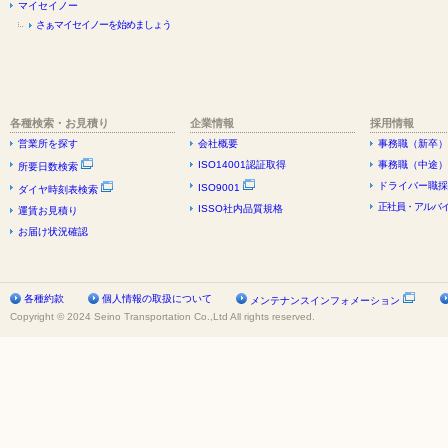
マイセイノー
さぁマイセイノーを始めましょう
各種検索・お見積り
企業情報
採用情報
営業所を探す
会社概要
事務職（新卒）
ISO14001認証取得
事務職（中途）
所要日数検索
ドライバー職採
ISO9001
ダイヤ時刻表検索
正社員・アルバイ
ISSO社内品質規格
運賃お見積り
お届け状況確認
各種約款
個人情報の取扱について
メンテナンスインフォメーション
Copyright © 2024 Seino Transportation Co.,Ltd All rights reserved.