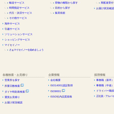
輸送サービス
荷物の種類から探す
再配達受付
時間指定サービス
目的から探す
お届け状況確認
代引・決済サービス
集荷依頼
その他サービス
海外サービス
引越サービス
ソリューションサービス
ショッピングサービス
マイセイノー
さぁマイセイノーを始めましょう
各種検索・お見積り
企業情報
採用情報
営業所を探す
会社概要
事務職（新卒）
ISO14001認証取得
事務職（中途）
所要日数検索
ドライバー職採
ISO9001
ダイヤ時刻表検索
正社員・アルバイ
ISSO社内品質規格
運賃お見積り
お届け状況確認