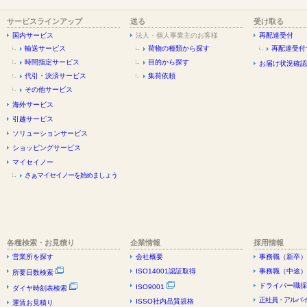
サービスラインアップ
送る
受け取る
国内サービス
法人・個人事業主のお客様
再配達受付
輸送サービス
荷物の種類から探す
再配達受付
時間指定サービス
目的から探す
お届け状況確認
代引・決済サービス
集荷依頼
その他サービス
海外サービス
引越サービス
ソリューションサービス
ショッピングサービス
マイセイノー
さぁマイセイノーを始めましょう
各種検索・お見積り
企業情報
採用情報
営業所を探す
会社概要
事務職（新卒）
ISO14001認証取得
事務職（中途）
所要日数検索
ドライバー職採
ISO9001
ダイヤ時刻表検索
正社員・アルバイ
ISSO社内品質規格
運賃お見積り