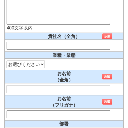
400
文字以内
貴社名（全角）
業種・業態
お名前
（全角）
お名前
（フリガナ）
部署