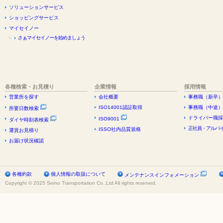
ソリューションサービス
ショッピングサービス
マイセイノー
さぁマイセイノーを始めましょう
各種検索・お見積り
企業情報
採用情報
営業所を探す
会社概要
事務職（新卒）
ISO14001認証取得
事務職（中途）
所要日数検索
ドライバー職採
ISO9001
ダイヤ時刻表検索
正社員・アルバイ
ISSO社内品質規格
運賃お見積り
お届け状況確認
各種約款
個人情報の取扱について
メンテナンスインフォメーション
Copyright © 2025 Seino Transportation Co.,Ltd All rights reserved.