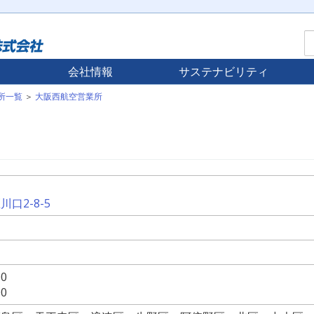
会社情報
サステナビリティ
所一覧
＞
大阪西航空営業所
口2-8-5
00
00