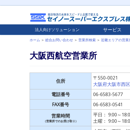
サービス
法人向け
ソリューション
ホーム
＞
総合お問い合わせ
＞
営業所検索
＞
近畿エリアの営業
大阪西航空営業所
〒550-0021
住所
大阪府大阪市西区川
電話番号
06-6583-5677
FAX番号
06-6583-0541
平日： 9:00～18:
営業時間
土曜： 9:00～18:
（営業所でのお受け取り）