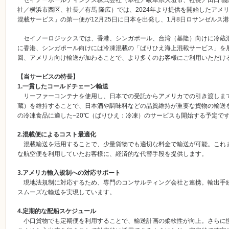
セイノーホールディングス株式会社（本社／岐阜県大垣市、社長／田口 義
社／横浜市西区、社長／有馬 隆広）では、2024年より提供を開始したアメ
混載サービス」の第一便が12月25日に日本を出発し、1月8日ロサンゼルス
セイノーロジックスでは、香港、シンガポール、台湾（基隆）向けに冷蔵
に香港、シンガポール向けには冷凍混載の「ばりひえ海上混載サービス」を
回、アメリカ向け輸送が加わることで、より多くのお客様にご利用いただけ
【当サービスの特長】
1.一貫したコールドチェーン輸送
リーファーコンテナを使用し、日本での受託からアメリカでの引き渡しまで
蔵）を維持することで、日本酒や調味料などの品質維持が重要な貨物の輸送
の冷凍食品に適した−20℃（ばりひえ：冷凍）のサービスも開始する予定で
2.混載便によるコスト最適化
混載輸送を活用することで、少量貨物でも適切な料金で輸送が可能。これま
な航空便を利用していたお客様に、経済的な代替手段を提供します。
3.アメリカ輸入規制への対応サポート
現地法規制に対応するため、専門のコンサルティング会社と連携。輸出手
スムーズな輸送を実現しています。
4.定期的な配船スケジュール
小口貨物でも定期便を利用することで、輸送計画の柔軟性が向上。さらに