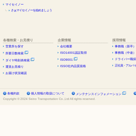
マイセイノー
さぁマイセイノーを始めましょう
各種検索・お見積り
企業情報
採用情報
営業所を探す
会社概要
事務職（新卒）
ISO14001認証取得
事務職（中途）
所要日数検索
ドライバー職採
ISO9001
ダイヤ時刻表検索
正社員・アルバイ
ISSO社内品質規格
運賃お見積り
お届け状況確認
各種約款
個人情報の取扱について
メンテナンスインフォメーション
Copyright © 2024 Seino Transportation Co.,Ltd All rights reserved.