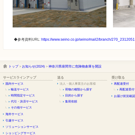
◆参考資料URL:
https://www.seino.co.jp/seino/mail2/branch/270_231205
トップ
>
お知らせ(2024)
>
神奈川県座間市に危険物倉庫を開設
サービスラインアップ
送る
受け取る
国内サービス
法人・個人事業主のお客様
再配達受付
輸送サービス
荷物の種類から探す
再配達受付
時間指定サービス
目的から探す
お届け状況確認
代引・決済サービス
集荷依頼
その他サービス
海外サービス
引越サービス
ソリューションサービス
ショッピングサービス