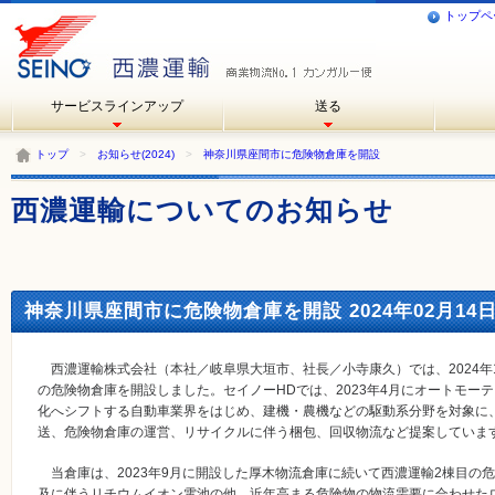
トップペ
サービスラインアップ
送る
トップ
>
お知らせ(2024)
>
神奈川県座間市に危険物倉庫を開設
西濃運輸についてのお知らせ
神奈川県座間市に危険物倉庫を開設 2024年02月14
西濃運輸株式会社（本社／岐阜県大垣市、社長／小寺康久）では、2024年1月よ
の危険物倉庫を開設しました。セイノーHDでは、2023年4月にオートモー
化へシフトする自動車業界をはじめ、建機・農機などの駆動系分野を対象に
送、危険物倉庫の運営、リサイクルに伴う梱包、回収物流など提案していま
当倉庫は、2023年9月に開設した厚木物流倉庫に続いて西濃運輸2棟目の
及に伴うリチウムイオン電池の他、近年高まる危険物の物流需要に合わせた