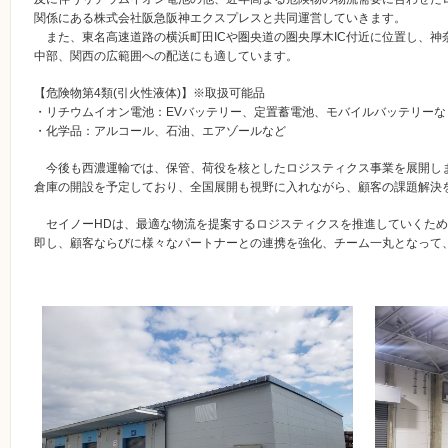
関係にある株式会社阪急阪神エクスプレスと共同運営していきます。
また、東名高速道路の横浜町田ICや圏央道の圏央厚木IC付近に位置し、神
中部、関西の広範囲への配送にも適しています。
【危険物第4類(引火性液体)】※取扱可能品
・リチウムイオン電池：EVバッテリー、定置蓄電池、モバイルバッテリーな
・化学品：アルコール、石油、エアゾールなど
今後も西濃運輸では、保管、荷役を核としたロジスティクス事業を展開しま
倉庫の開設を予定しており、全国展開も視野に入れながら、顧客の課題解決
セイノーHDは、最適な物流を提案するロジスティクスを推進していくため
即し、顧客ならびに様々なパートナーとの連携を強化、チーム一丸となって、