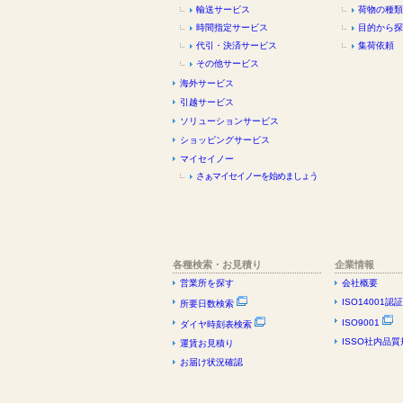
輸送サービス
荷物の種類
時間指定サービス
目的から探
代引・決済サービス
集荷依頼
その他サービス
海外サービス
引越サービス
ソリューションサービス
ショッピングサービス
マイセイノー
さぁマイセイノーを始めましょう
各種検索・お見積り
企業情報
営業所を探す
会社概要
ISO14001認
所要日数検索
ISO9001
ダイヤ時刻表検索
ISSO社内品質
運賃お見積り
お届け状況確認