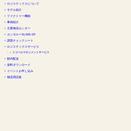
ロジスティクスについて
モデル紹介
ファクトリー機能
事例紹介
主要物流センター
カンガルーSLIMS-SP
課題チェックシート
ロジスティクスサービス
リコールマネジメントサービス
館内配送
資料ダウンロード
イベントお申し込み
物流用語集