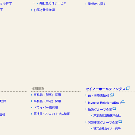
から探す
再配達受付サービス
業種から探す
す
お届け状況確認
採用情報
セイノーホールディングス
事務職（新卒）採用
IR・投資家情報
証取得
事務職（中途）採用
Investor Relations(Eng)
ドライバー職採用
輸送グループ企業
正社員・アルバイト 求人情報
規格
東京西濃運輸株式会社
関連事業グループ企業
株式会社セイノー商事