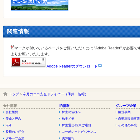
関連情報
マークが付いているページをご覧いただくには "Adobe Reader" が必
よりお願いいたします。
Adobe Readerのダウンロード
トップ
>
今月のエコ安全ドライバー（薄井 智昭）
会社情報
IR情報
グループ企業
会社概要
株主の皆様へ
輸送事業
使命と理念
株主メモ
自動車販売事業
沿革
株主通信/招集ご通知
その他の事業
役員のご紹介
コーポレートガバナンス
グループ企業
決算情報