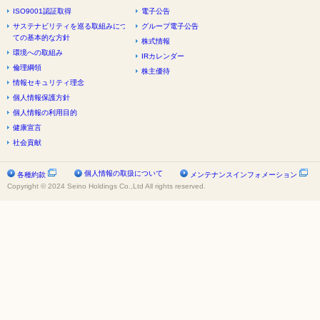
ISO9001認証取得
電子公告
サステナビリティを巡る取組みについ
グループ電子公告
ての基本的な方針
株式情報
環境への取組み
IRカレンダー
倫理綱領
株主優待
情報セキュリティ理念
個人情報保護方針
個人情報の利用目的
健康宣言
社会貢献
個人情報の取扱について
各種約款
メンテナンスインフォメーション
Copyright © 2024 Seino Holdings Co.,Ltd All rights reserved.