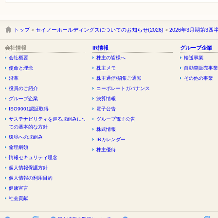
トップ
>
セイノーホールディングスについてのお知らせ(2026)
>
2026年3月期第
会社情報
IR情報
グループ企業
会社概要
株主の皆様へ
輸送事業
使命と理念
株主メモ
自動車販売事業
沿革
株主通信/招集ご通知
その他の事業
役員のご紹介
コーポレートガバナンス
グループ企業
決算情報
ISO9001認証取得
電子公告
サステナビリティを巡る取組みについ
グループ電子公告
ての基本的な方針
株式情報
環境への取組み
IRカレンダー
倫理綱領
株主優待
情報セキュリティ理念
個人情報保護方針
個人情報の利用目的
健康宣言
社会貢献