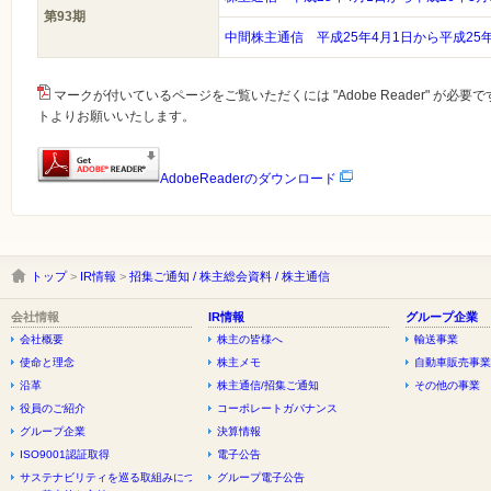
第93期
中間株主通信 平成25年4月1日から平成25
マークが付いているページをご覧いただくには "Adobe Reader" が必
トよりお願いいたします。
AdobeReaderのダウンロード
トップ
>
IR情報
>
招集ご通知 / 株主総会資料 / 株主通信
会社情報
IR情報
グループ企業
会社概要
株主の皆様へ
輸送事業
使命と理念
株主メモ
自動車販売事業
沿革
株主通信/招集ご通知
その他の事業
役員のご紹介
コーポレートガバナンス
グループ企業
決算情報
ISO9001認証取得
電子公告
サステナビリティを巡る取組みについ
グループ電子公告