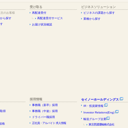
受け取る
ビジネスソリューション
業主のお客様
再配達受付
ビジネスの課題から探す
から探す
再配達受付サービス
業種から探す
す
お届け状況確認
採用情報
セイノーホールディングス
事務職（新卒）採用
IR・投資家情報
証取得
事務職（中途）採用
Investor Relations(Eng)
ドライバー職採用
輸送グループ企業
正社員・アルバイト 求人情報
規格
東京西濃運輸株式会社