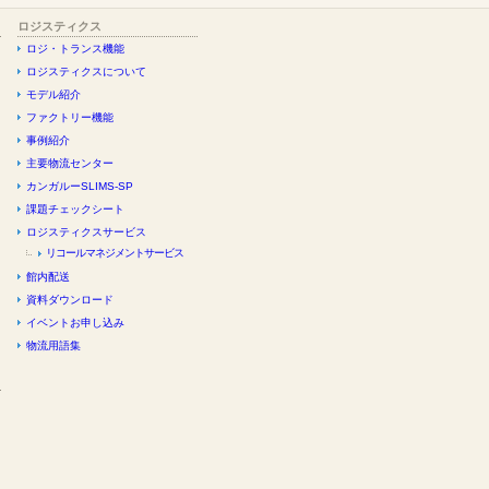
ロジスティクス
ロジ・トランス機能
ロジスティクスについて
モデル紹介
ファクトリー機能
事例紹介
主要物流センター
カンガルーSLIMS-SP
課題チェックシート
ロジスティクスサービス
リコールマネジメントサービス
館内配送
資料ダウンロード
イベントお申し込み
物流用語集