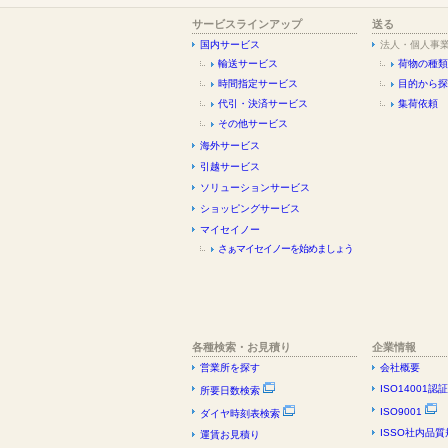
サービスラインアップ
送る
国内サービス
法人・個人事
輸送サービス
荷物の種類
時間指定サービス
目的から探
代引・決済サービス
集荷依頼
その他サービス
海外サービス
引越サービス
ソリューションサービス
ショッピングサービス
マイセイノー
さぁマイセイノーを始めましょう
各種検索・お見積り
企業情報
営業所を探す
会社概要
ISO14001認
所要日数検索
ISO9001
ダイヤ時刻表検索
ISSO社内品質
運賃お見積り