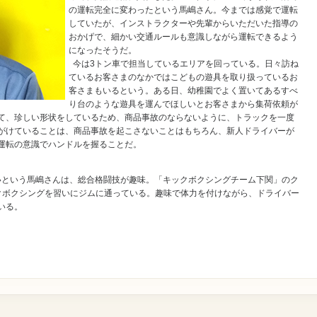
の運転完全に変わったという馬嶋さん。今までは感覚で運転
していたが、インストラクターや先輩からいただいた指導の
おかげで、細かい交通ルールも意識しながら運転できるよう
になったそうだ。
今は3トン車で担当しているエリアを回っている。日々訪ね
ているお客さまのなかではこどもの遊具を取り扱っているお
客さまもいるという。ある日、幼稚園でよく置いてあるすべ
り台のような遊具を運んでほしいとお客さまから集荷依頼が
て、珍しい形状をしているため、商品事故のならないように、トラックを一度
がけていることは、商品事故を起こさないことはもちろん、新人ドライバーが
運転の意識でハンドルを握ることだ。
という馬嶋さんは、総合格闘技が趣味。「キックボクシングチーム下関」のク
クボクシングを習いにジムに通っている。趣味で体力を付けながら、ドライバー
いる。