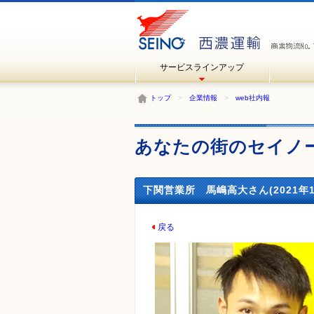
サービスラインアップ
トップ
>
企業情報
>
web社内報
あなたの街のセイノ
下関営業所 馬嶋高大さん(2021年1
戻る