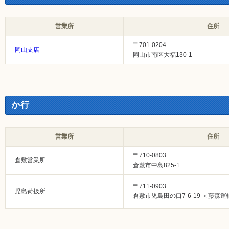
営業所
住所
〒701-0204
岡山支店
岡山市南区大福130-1
か行
営業所
住所
〒710-0803
倉敷営業所
倉敷市中島825-1
〒711-0903
児島荷扱所
倉敷市児島田の口7-6-19 ＜藤森