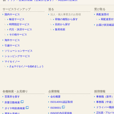
サービスラインアップ
送る
受け取る
国内サービス
法人・個人事業主のお客様
再配達受付
輸送サービス
荷物の種類から探す
再配達受付
時間指定サービス
目的から探す
お届け状況確認
代引・決済サービス
集荷依頼
その他サービス
海外サービス
引越サービス
ソリューションサービス
ショッピングサービス
マイセイノー
さぁマイセイノーを始めましょう
各種検索・お見積り
企業情報
採用情報
営業所を探す
会社概要
事務職（新卒）
ISO14001認証取得
事務職（中途）
所要日数検索
ドライバー職採
ISO9001
ダイヤ時刻表検索
正社員・アルバイ
ISSO社内品質規格
運賃お見積り