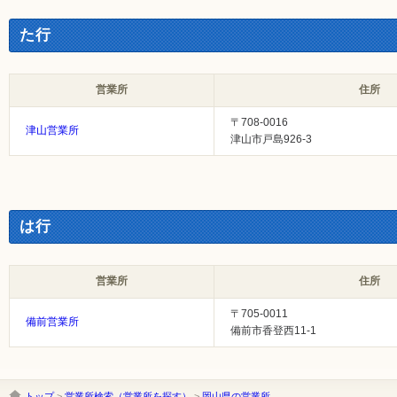
た行
営業所
住所
〒708-0016
津山営業所
津山市戸島926-3
は行
営業所
住所
〒705-0011
備前営業所
備前市香登西11-1
トップ
>
営業所検索（営業所を探す）
>
岡山県の営業所