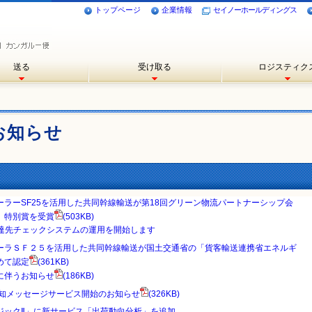
トップページ
企業情報
セイノーホールディングス
送る
受け取る
ロジスティク
お知らせ
ーラーSF25を活用した共同幹線輸送が第18回グリーン物流パートナーシップ会
 特別賞を受賞
(503KB)
配達先チェックシステムの運用を開始します
ーラＳＦ２５を活用した共同幹線輸送が国土交通省の「貨客輸送連携省エネルギ
めて認定
(361KB)
に伴うお知らせ
(186KB)
通知メッセージサービス開始のお知らせ
(326KB)
ジックⅡ」に新サービス「出荷動向分析」を追加