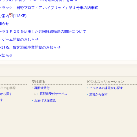
トラック「日野プロフィア ハイブリッド」第１号車の納車式
ご案内
(118KB)
知らせ
ーラＳＦ２５を活用した共同幹線輸送の開始について
・ゲーム開始のおしらせ
おける、貨客混載事業開始のお知らせ
お知らせ
受け取る
ビジネスソリューション
業主のお客様
再配達受付
ビジネスの課題から探す
から探す
再配達受付サービス
業種から探す
す
お届け状況確認