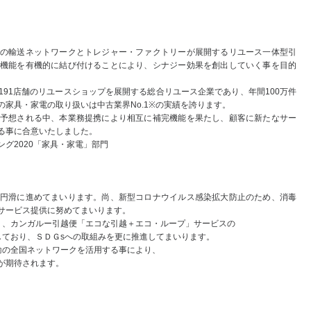
の輸送ネットワークとトレジャー・ファクトリーが展開するリユース一体型引
機能を有機的に結び付けることにより、シナジー効果を創出していく事を目的
91店舗のリユースショップを展開する総合リユース企業であり、年間100万件
家具・家電の取り扱いは中古業界No.1※の実績を誇ります。
予想される中、本業務提携により相互に補完機能を果たし、顧客に新たなサー
る事に合意いたしました。
グ2020「家具・家電」部門
円滑に進めてまいります。尚、新型コロナウイルス感染拡大防止のため、消毒
サービス提供に努めてまいります。
り、カンガルー引越便「エコな引越＋エコ・ループ」サービスの
ており、ＳＤＧsへの取組みを更に推進してまいります。
輸の全国ネットワークを活用する事により、
が期待されます。