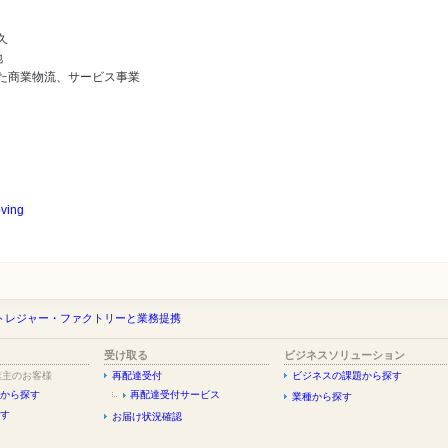
久
地
商業物流、サービス事業
oving
トレジャー・ファクトリーと業務提携
受け取る
ビジネスソリューション
業主のお客様
再配達受付
ビジネスの課題から探す
から探す
再配達受付サービス
業種から探す
す
お届け状況確認