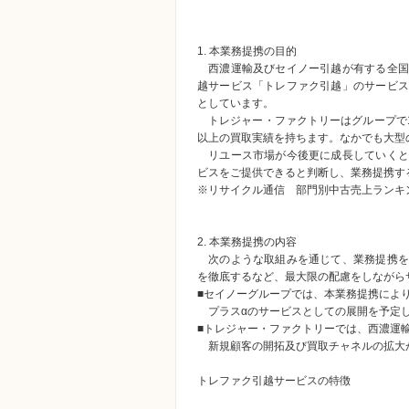
1. 本業務提携の目的
西濃運輸及びセイノー引越が有する全国
越サービス「トレファク引越」のサービス
としています。
トレジャー・ファクトリーはグループで1
以上の買取実績を持ちます。なかでも大型の
リユース市場が今後更に成長していくと
ビスをご提供できると判断し、業務提携す
※リサイクル通信 部門別中古売上ランキン
2. 本業務提携の内容
次のような取組みを通じて、業務提携を
を徹底するなど、最大限の配慮をしながら
■セイノーグループでは、本業務提携によ
プラスαのサービスとしての展開を予定し
■トレジャー・ファクトリーでは、西濃運
新規顧客の開拓及び買取チャネルの拡大
トレファク引越サービスの特徴