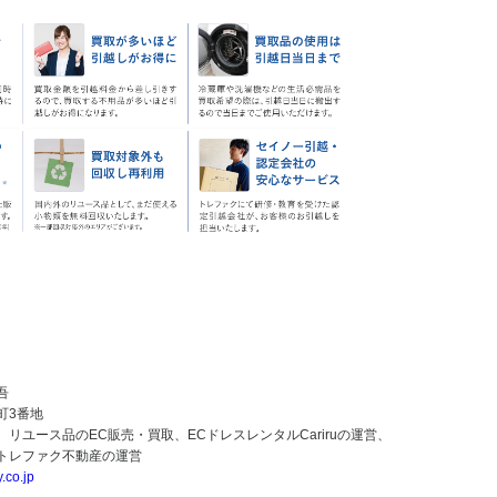
吾
3番地
ース品のEC販売・買取、ECドレスレンタルCariruの運営、
ァク不動産の運営
.co.jp