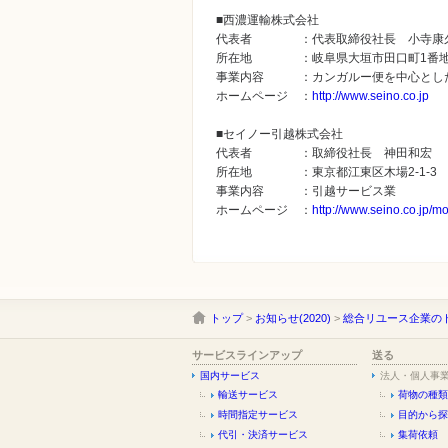
■西濃運輸株式会社
代表者 ：代表取締役社長 小寺康
所在地 ：岐阜県大垣市田口町1番
事業内容 ：カンガルー便を中心とした
ホームページ ：
http://www.seino.co.jp
■セイノー引越株式会社
代表者 ：取締役社長 神田和宏
所在地 ：東京都江東区木場2-1-3
事業内容 ：引越サービス業
ホームページ ：
http://www.seino.co.jp/m
トップ
>
お知らせ(2020)
>
総合リユース企業の
サービスラインアップ
送る
国内サービス
法人・個人事
輸送サービス
荷物の種類
時間指定サービス
目的から探
代引・決済サービス
集荷依頼