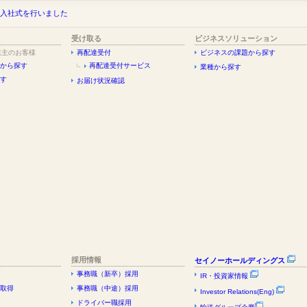
 入社式を行いました
受け取る
ビジネスソリューション
業主のお客様
再配達受付
ビジネスの課題から探す
から探す
再配達受付サービス
業種から探す
す
お届け状況確認
採用情報
セイノーホールディングス
事務職（新卒）採用
IR・投資家情報
証取得
事務職（中途）採用
Investor Relations(Eng)
ドライバー職採用