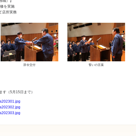
務職）】
研修を実施
て店所実務
辞令交付
誓いの言葉
す（5月15日まで）
ya202301.jpg
ya202302.jpg
ya202303.jpg