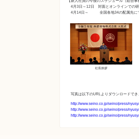
【新入社員の今後のスケジュール（総合事
4月3日～12日 対面とオンラインでの
4月14日～ 全国各地34の配属先に
社長挨拶
写真は以下のURLよりダウンロードできま
http://www.seino.co.jp/seino/press/nyus
http://www.seino.co.jp/seino/press/nyus
http://www.seino.co.jp/seino/press/nyus