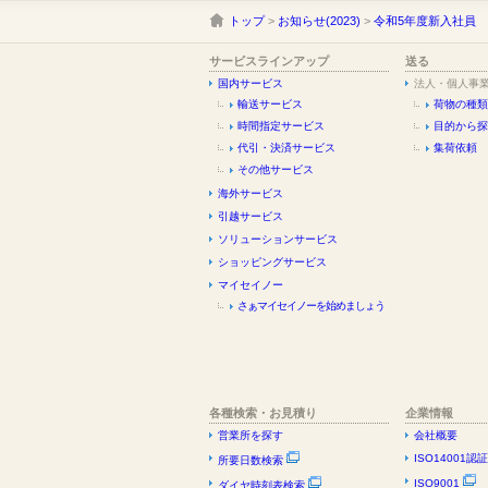
トップ
>
お知らせ(2023)
>
令和5年度新入社員
サービスラインアップ
送る
国内サービス
法人・個人事
輸送サービス
荷物の種類
時間指定サービス
目的から探
代引・決済サービス
集荷依頼
その他サービス
海外サービス
引越サービス
ソリューションサービス
ショッピングサービス
マイセイノー
さぁマイセイノーを始めましょう
各種検索・お見積り
企業情報
営業所を探す
会社概要
ISO14001認
所要日数検索
ISO9001
ダイヤ時刻表検索