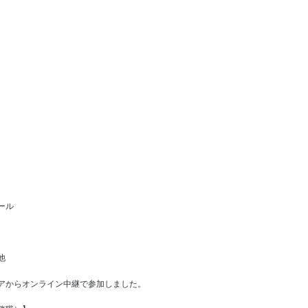
～
ール
他
アからオンライン中継で参加しました。