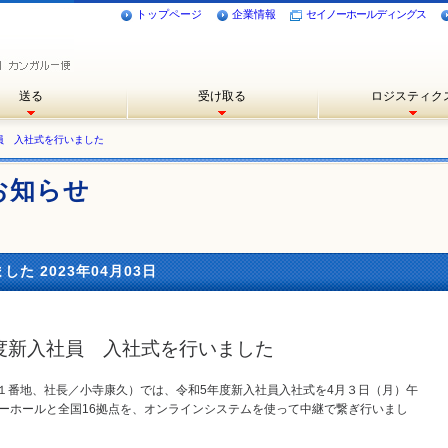
トップページ
企業情報
セイノーホールディングス
送る
受け取る
ロジスティク
員 入社式を行いました
お知らせ
た 2023年04月03日
度新入社員 入社式を行いました
番地、社長／小寺康久）では、令和5年度新入社員入社式を4月３日（月）午
ナーホールと全国16拠点を、オンラインシステムを使って中継で繋ぎ行いまし