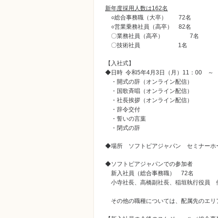
新年度採用人数は162名
○総合事務職（大卒） 72名
○営業乗務社員（高卒） 82名
〇業務社員（高卒）
7名
〇技術社員
1名
【入社式】
◆日時 令和5年4月3日（月）11：00 
・開式の辞（オンライン配信）
・国歌斉唱（オンライン配信）
・社長挨拶（オンライン配信）
・辞令交付
・誓いの言葉
・閉式の辞
◆場所 ソフトピアジャパン セミナーホ
◆ソフトピアジャパンでの参加者
新入社員（総合事務職） 72名
小寺社長、高橋副社長、稲垣執行役員 
その他の職種については、配属先のエリ