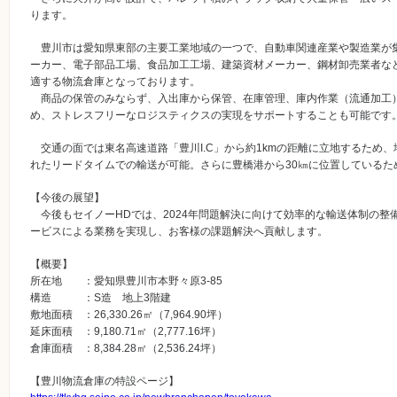
ります。
豊川市は愛知県東部の主要工業地域の一つで、自動車関連産業や製造業が
ーカー、電子部品工場、食品加工工場、建築資材メーカー、鋼材卸売業者な
適する物流倉庫となっております。
商品の保管のみならず、入出庫から保管、在庫管理、庫内作業（流通加工
め、ストレスフリーなロジスティクスの実現をサポートすることも可能です
交通の面では東名高速道路「豊川I.C」から約1kmの距離に立地するため
れたリードタイムでの輸送が可能。さらに豊橋港から30㎞に位置しているた
【今後の展望】
今後もセイノーHDでは、2024年問題解決に向けて効率的な輸送体制の整
ービスによる業務を実現し、お客様の課題解決へ貢献します。
【概要】
所在地 ：愛知県豊川市本野々原3-85
構造 ：S造 地上3階建
敷地面積 ：26,330.26㎡（7,964.90坪）
延床面積 ：9,180.71㎡（2,777.16坪）
倉庫面積 ：8,384.28㎡（2,536.24坪）
【豊川物流倉庫の特設ページ】