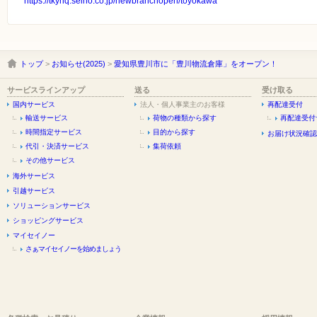
https://tkyhq.seino.co.jp/newbranchopen/toyokawa
トップ
>
お知らせ(2025)
>
愛知県豊川市に「豊川物流倉庫」をオープン！
サービスラインアップ
送る
受け取る
国内サービス
法人・個人事業主のお客様
再配達受付
輸送サービス
荷物の種類から探す
再配達受付
時間指定サービス
目的から探す
お届け状況確認
代引・決済サービス
集荷依頼
その他サービス
海外サービス
引越サービス
ソリューションサービス
ショッピングサービス
マイセイノー
さぁマイセイノーを始めましょう