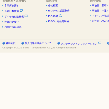
各種検索・お見積り
企業情報
採用情報
営業所を探す
会社概要
事務職（新卒）
ISO14001認証取得
事務職（中途）
所要日数検索
ドライバー職採
ISO9001
ダイヤ時刻表検索
正社員・アルバイ
ISSO社内品質規格
運賃お見積り
お届け状況確認
各種約款
個人情報の取扱について
メンテナンスインフォメーション
Copyright © 2025 Seino Transportation Co.,Ltd All rights reserved.