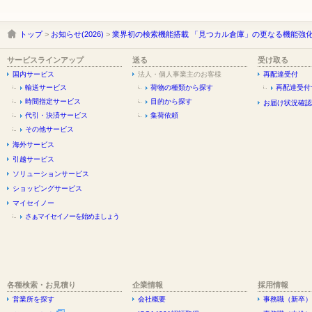
トップ
>
お知らせ(2026)
>
業界初の検索機能搭載 「見つカル倉庫」の更なる機能強
サービスラインアップ
送る
受け取る
国内サービス
法人・個人事業主のお客様
再配達受付
輸送サービス
荷物の種類から探す
再配達受付
時間指定サービス
目的から探す
お届け状況確認
代引・決済サービス
集荷依頼
その他サービス
海外サービス
引越サービス
ソリューションサービス
ショッピングサービス
マイセイノー
さぁマイセイノーを始めましょう
各種検索・お見積り
企業情報
採用情報
営業所を探す
会社概要
事務職（新卒）