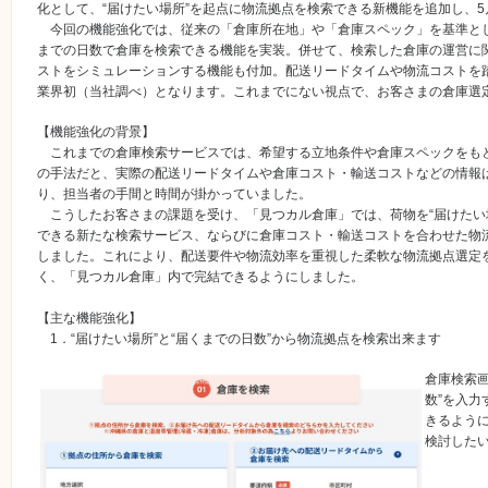
化として、“届けたい場所”を起点に物流拠点を検索できる新機能を追加し、5
今回の機能強化では、従来の「倉庫所在地」や「倉庫スペック」を基準と
までの日数で倉庫を検索できる機能を実装。併せて、検索した倉庫の運営に
ストをシミュレーションする機能も付加。配送リードタイムや物流コストを
業界初（当社調べ）となります。これまでにない視点で、お客さまの倉庫選
【機能強化の背景】
これまでの倉庫検索サービスでは、希望する立地条件や倉庫スペックをも
の手法だと、実際の配送リードタイムや倉庫コスト・輸送コストなどの情報
り、担当者の手間と時間が掛かっていました。
こうしたお客さまの課題を受け、「見つカル倉庫」では、荷物を“届けたい場
できる新たな検索サービス、ならびに倉庫コスト・輸送コストを合わせた物
しました。これにより、配送要件や物流効率を重視した柔軟な物流拠点選定
く、「見つカル倉庫」内で完結できるようにしました。
【主な機能強化】
1．“届けたい場所”と“届くまでの日数”から物流拠点を検索出来ます
倉庫検索画
数”を入
きるよう
検討した