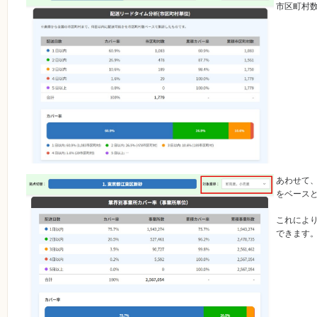
市区町村
あわせて
をベース
これによ
できます