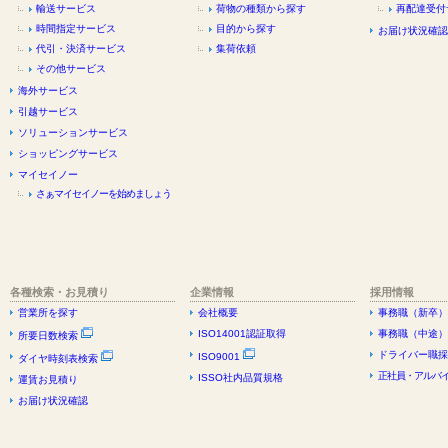
輸送サービス
荷物の種類から探す
再配達受付
時間指定サービス
目的から探す
お届け状況確認
代引・決済サービス
集荷依頼
その他サービス
海外サービス
引越サービス
ソリューションサービス
ショッピングサービス
マイセイノー
さぁマイセイノーを始めましょう
各種検索・お見積り
企業情報
採用情報
営業所を探す
会社概要
事務職（新卒）
ISO14001認証取得
事務職（中途）
所要日数検索
ドライバー職採
ISO9001
ダイヤ時刻表検索
正社員・アルバイ
ISSO社内品質規格
運賃お見積り
お届け状況確認